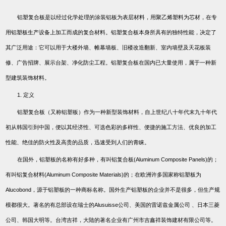
铝塑复合板是以经过化学处理的涂装铝板为表层材料，用聚乙烯塑料为芯材，在专
用铝塑板生产设备上加工而成的复合材料。铝塑复合板本身所具有的独特性能，决定了
其广泛用途：它可以用于大楼外墙、帷幕墙板、旧楼改造翻新、室内墙壁及天花板装
修、广告招牌、展示台架、净化防尘工程。铝塑复合板在国内已大量使用，属于一种新
型建筑装饰材料。
1.
定义
铝塑复合板（又称铝塑板）作为一种新型装饰材料，自上世纪八十年代末九十年代
初从韩国引到中国，便以其经济性、可选色彩的多样性、便捷的施工方法、优良的加工
性能、绝佳的防火性及高贵的品质，迅速受到人们的青睐。
在国外，铝塑板的名称有好多种，有叫铝复合板
(Aluminum Composite Panels)
的；
有叫铝复合材料
(Aluminum Composite Materials)
的；在欧洲许多国家称铝塑板为
Alucobond
，源于铝塑板的一种商标名称。国外生产铝塑板的企业并不是很多，但生产规
模都很大。著名的有总部设在瑞士的
Alusuisse
公司、美国的雷诺兹金属公司
、日本三菱
公司、韩国大明等。台湾吉祥，大陆的著名企业有广州市吉鑫祥装饰建材有限公司等。