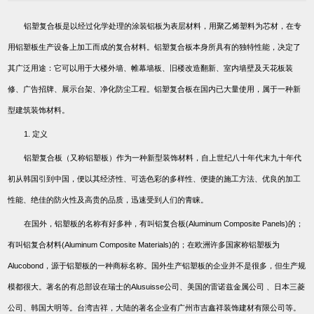
铝塑复合板是以经过化学处理的涂装铝板为表层材料，用聚乙烯塑料为芯材，在专
用铝塑板生产设备上加工而成的复合材料。铝塑复合板本身所具有的独特性能，决定了
其广泛用途：它可以用于大楼外墙、帷幕墙板、旧楼改造翻新、室内墙壁及天花板装
修、广告招牌、展示台架、净化防尘工程。铝塑复合板在国内已大量使用，属于一种新
型建筑装饰材料。
1.
定义
铝塑复合板（又称铝塑板）作为一种新型装饰材料，自上世纪八十年代末九十年代
初从韩国引到中国，便以其经济性、可选色彩的多样性、便捷的施工方法、优良的加工
性能、绝佳的防火性及高贵的品质，迅速受到人们的青睐。
在国外，铝塑板的名称有好多种，有叫铝复合板
(Aluminum Composite Panels)
的；
有叫铝复合材料
(Aluminum Composite Materials)
的；在欧洲许多国家称铝塑板为
Alucobond
，源于铝塑板的一种商标名称。国外生产铝塑板的企业并不是很多，但生产规
模都很大。著名的有总部设在瑞士的
Alusuisse
公司、美国的雷诺兹金属公司
、日本三菱
公司、韩国大明等。台湾吉祥，大陆的著名企业有广州市吉鑫祥装饰建材有限公司等。