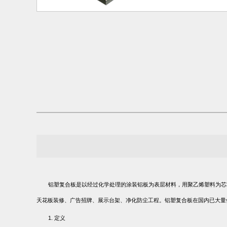
铝塑复合板是以经过化学处理的涂装铝板为表层材料，用聚乙烯塑料为芯
天花板装修、广告招牌、展示台架、净化防尘工程。铝塑复合板在国内已大量
1.
定义