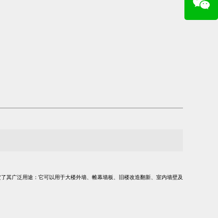
定了其广泛用途：它可以用于大楼外墙、帷幕墙板、旧楼改造翻新、室内墙壁及